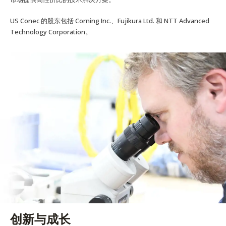
US Conec 的股东包括 Corning Inc.、Fujikura Ltd. 和 NTT Advanced
Technology Corporation。
创新与成长