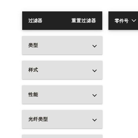
English Website
应用工程指导书 (AENs)
过滤器
重置过滤器
零件号
合作伙伴
工作机会
类型
新闻稿
活动信息
样式
订阅
性能
光纤类型