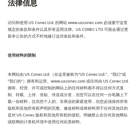
English Website
​法律信息
应用工程指导书 (AENs)
访问和使用 US Conec Ltd. 的网站 www.usconec.com 必须遵守这里
合作伙伴
规定的条款和条件以及所有适用法律。US CONEC LTD 可能会通过更
新本公告的方式不时地修订这些条款和条件。
工作机会
新闻稿
使用材料的限制
活动信息
本网站由 US Conec Ltd.（在这里被称为“US Conec Ltd.”、“我们”或
“我们的”）拥有和运营。www.usconec.com 或任何由 US Conec Ltd.
订阅
拥有、经营、许可或控制的网站上的任何材料都不得以任何方式复
制、转载、上传、张贴、传送或分发，但您可以在任何一台电脑上下
载一份材料，仅供您个人的、非商业的家庭使用，但您必须保持所有
版权和其他所有权声明的完整。修改材料或将材料用于任何其他目的
是对 US Conec 版权和其他所有权的侵犯。明确禁止在任何其他网站
或联网的计算机环境中使用任何此类材料。