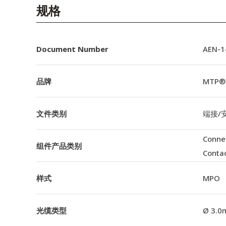
English Website
规格
应用工程指导书 (AENs)
合作伙伴
Document Number
AEN-14
工作机会
品牌
MTP®
新闻稿
文件类别
端接/
活动信息
订阅
Conne
组件产品类别
Conta
样式
MPO
光缆类型
Ø 3.0