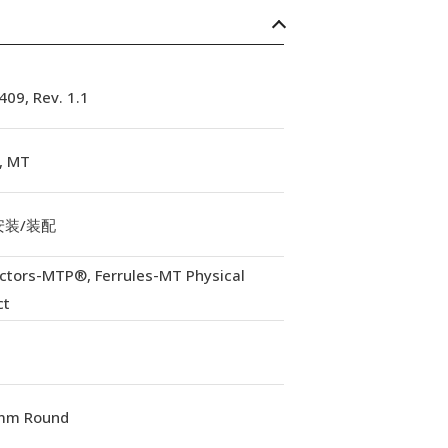
09, Rev. 1.1
, MT
安装/装配
ctors-MTP®, Ferrules-MT Physical
ct
mm Round