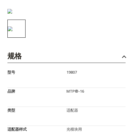
English Website
应用工程指导书 (AENs)
合作伙伴
工作机会
新闻稿
规格
活动信息
型号
19807
订阅
品牌
MTP®-16
类型
适配器
适配器样式
光模块用