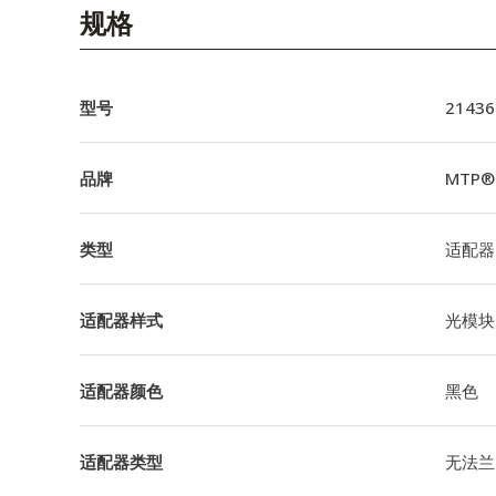
English Website
规格
应用工程指导书 (AENs)
合作伙伴
型号
21436
工作机会
品牌
MTP® 
新闻稿
类型
适配器
活动信息
订阅
适配器样式
光模块
适配器颜色
黑色
适配器类型
无法兰