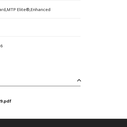
ard,MTP Elite®,Enhanced
16
9.pdf