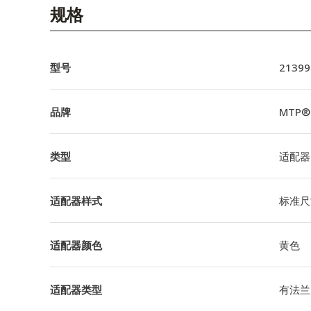
English Website
规格
应用工程指导书 (AENs)
合作伙伴
型号
21399
工作机会
品牌
MTP®
新闻稿
类型
适配器
活动信息
订阅
适配器样式
标准尺
适配器颜色
黄色
适配器类型
有法兰