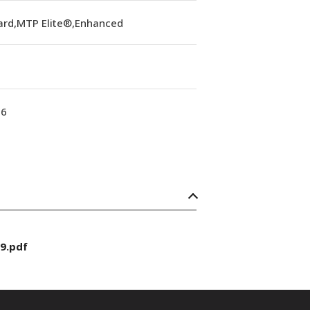
ard,MTP Elite®,Enhanced
16
9.pdf