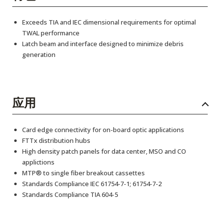
Exceeds TIA and IEC dimensional requirements for optimal
TWAL performance
Latch beam and interface designed to minimize debris
generation
应用
Card edge connectivity for on-board optic applications
FTTx distribution hubs
High density patch panels for data center, MSO and CO
applictions
MTP® to single fiber breakout cassettes
Standards Compliance IEC 61754-7-1; 61754-7-2
Standards Compliance TIA 604-5