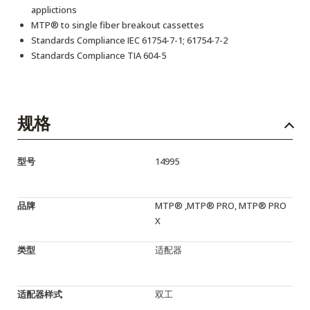
applictions
MTP® to single fiber breakout cassettes
Standards Compliance IEC 61754-7-1; 61754-7-2
Standards Compliance TIA 604-5
规格
型号
14995
品牌
MTP® ,MTP® PRO, MTP® PRO
X
类型
适配器
适配器样式
双工