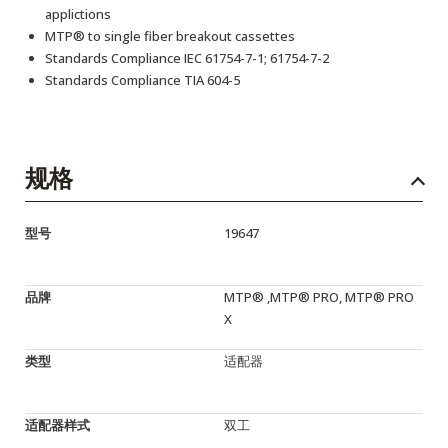
applictions
MTP® to single fiber breakout cassettes
Standards Compliance IEC 61754-7-1; 61754-7-2
Standards Compliance TIA 604-5
规格
型号
19647
品牌
MTP® ,MTP® PRO, MTP® PRO
X
类型
适配器
适配器样式
双工