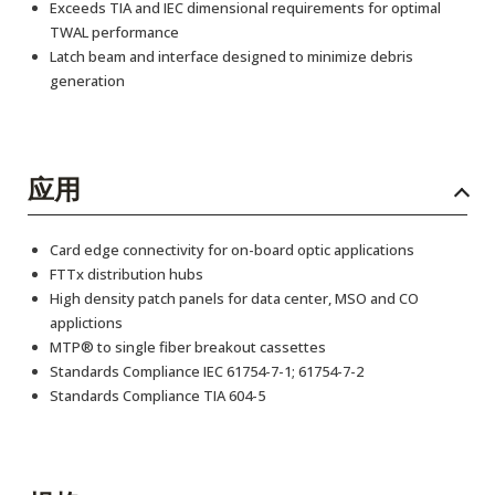
Exceeds TIA and IEC dimensional requirements for optimal
TWAL performance
Latch beam and interface designed to minimize debris
generation
应用
Card edge connectivity for on-board optic applications
FTTx distribution hubs
High density patch panels for data center, MSO and CO
applictions
MTP® to single fiber breakout cassettes
Standards Compliance IEC 61754-7-1; 61754-7-2
Standards Compliance TIA 604-5