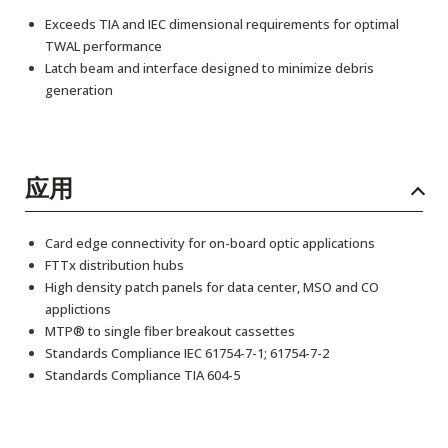
Exceeds TIA and IEC dimensional requirements for optimal
TWAL performance
Latch beam and interface designed to minimize debris
generation
应用
Card edge connectivity for on-board optic applications
FTTx distribution hubs
High density patch panels for data center, MSO and CO
applictions
MTP® to single fiber breakout cassettes
Standards Compliance IEC 61754-7-1; 61754-7-2
Standards Compliance TIA 604-5