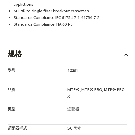
applictions
MTP® to single fiber breakout cassettes
Standards Compliance IEC 61754-7-1; 61754-7-2
Standards Compliance TIA 604-5
规格
型号
12231
品牌
MTP® ,MTP® PRO, MTP® PRO
X
类型
适配器
适配器样式
SC 尺寸