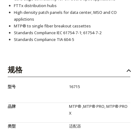
FTTx distribution hubs
High density patch panels for data center, MSO and CO
applictions
MTP® to single fiber breakout cassettes
Standards Compliance IEC 61754-7-1; 61754-7-2
Standards Compliance TIA 604-5
规格
型号
16715
品牌
MTP® ,MTP® PRO, MTP® PRO
X
类型
适配器