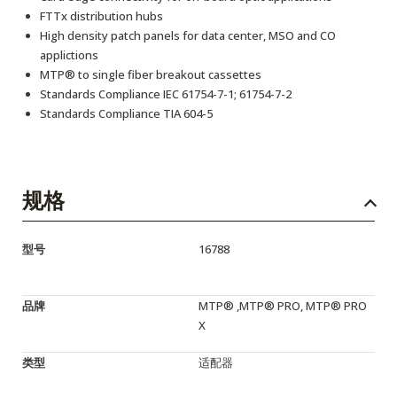
FTTx distribution hubs
High density patch panels for data center, MSO and CO
applictions
MTP® to single fiber breakout cassettes
Standards Compliance IEC 61754-7-1; 61754-7-2
Standards Compliance TIA 604-5
规格
型号
16788
品牌
MTP® ,MTP® PRO, MTP® PRO
X
类型
适配器