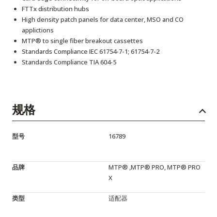
FTTx distribution hubs
High density patch panels for data center, MSO and CO
applictions
MTP® to single fiber breakout cassettes
Standards Compliance IEC 61754-7-1; 61754-7-2
Standards Compliance TIA 604-5
规格
型号
16789
品牌
MTP® ,MTP® PRO, MTP® PRO
X
类型
适配器