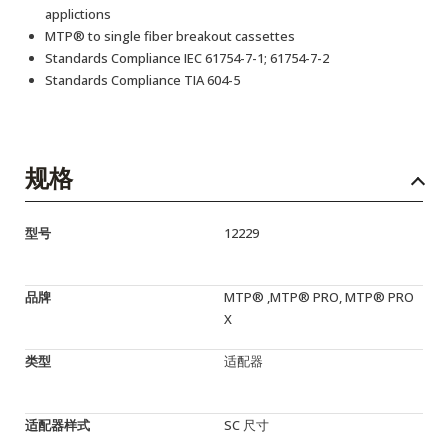
applictions
MTP® to single fiber breakout cassettes
Standards Compliance IEC 61754-7-1; 61754-7-2
Standards Compliance TIA 604-5
规格
型号
12229
品牌
MTP® ,MTP® PRO, MTP® PRO
X
类型
适配器
适配器样式
SC 尺寸