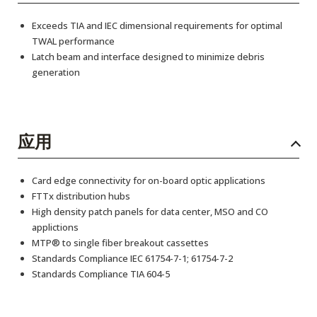
Exceeds TIA and IEC dimensional requirements for optimal
TWAL performance
Latch beam and interface designed to minimize debris
generation
应用
Card edge connectivity for on-board optic applications
FTTx distribution hubs
High density patch panels for data center, MSO and CO
applictions
MTP® to single fiber breakout cassettes
Standards Compliance IEC 61754-7-1; 61754-7-2
Standards Compliance TIA 604-5