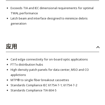
Exceeds TIA and IEC dimensional requirements for optimal
TWAL performance
Latch beam and interface designed to minimize debris
generation
应用
Card edge connectivity for on-board optic applications
FTTx distribution hubs
High density patch panels for data center, MSO and CO
applictions
MTP® to single fiber breakout cassettes
Standards Compliance IEC 61754-7-1; 61754-7-2
Standards Compliance TIA 604-5