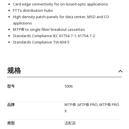
Card edge connectivity for on-board optic applications
FTTx distribution hubs
High density patch panels for data center, MSO and CO
applictions
MTP® to single fiber breakout cassettes
Standards Compliance IEC 61754-7-1; 61754-7-2
Standards Compliance TIA 604-5
规格
型号
5306
品牌
MTP® ,MTP® PRO, MTP® PRO
X
类型
适配器