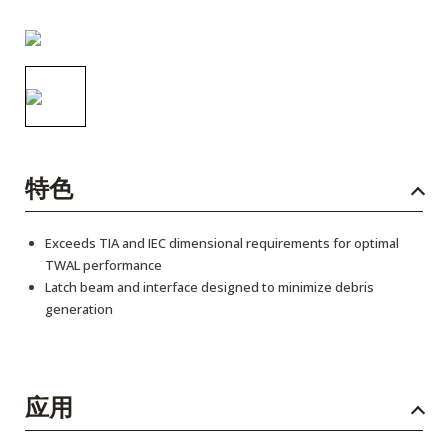
English Website
应用工程指导书 (AENs)
合作伙伴
工作机会
新闻稿
特色
活动信息
Exceeds TIA and IEC dimensional requirements for optimal
TWAL performance
订阅
Latch beam and interface designed to minimize debris
generation
应用