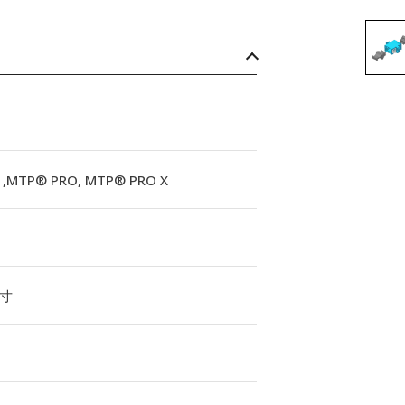
,MTP® PRO, MTP® PRO X
寸