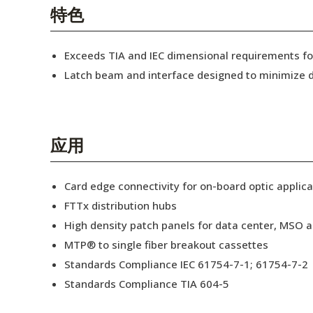
English Website
特色
应用工程指导书 (AENs)
Exceeds TIA and IEC dimensional requirements 
合作伙伴
Latch beam and interface designed to minimize d
工作机会
新闻稿
应用
活动信息
Card edge connectivity for on-board optic applica
订阅
FTTx distribution hubs
High density patch panels for data center, MSO a
MTP® to single fiber breakout cassettes
Standards Compliance IEC 61754-7-1; 61754-7-2
Standards Compliance TIA 604-5