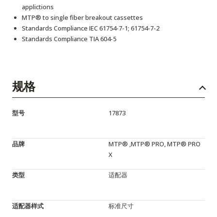
applictions
MTP® to single fiber breakout cassettes
Standards Compliance IEC 61754-7-1; 61754-7-2
Standards Compliance TIA 604-5
规格
型号
17873
品牌
MTP® ,MTP® PRO, MTP® PRO
X
类型
适配器
适配器样式
标准尺寸