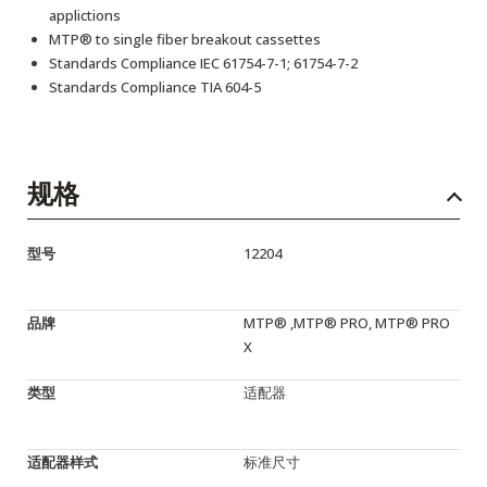
applictions
MTP® to single fiber breakout cassettes
Standards Compliance IEC 61754-7-1; 61754-7-2
Standards Compliance TIA 604-5
规格
型号
12204
品牌
MTP® ,MTP® PRO, MTP® PRO
X
类型
适配器
适配器样式
标准尺寸