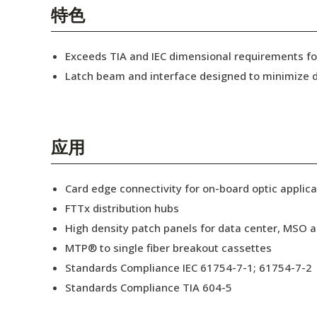
English Website
特色
应用工程指导书 (AENs)
Exceeds TIA and IEC dimensional requirements 
合作伙伴
Latch beam and interface designed to minimize d
工作机会
新闻稿
应用
活动信息
Card edge connectivity for on-board optic applica
订阅
FTTx distribution hubs
High density patch panels for data center, MSO a
MTP® to single fiber breakout cassettes
Standards Compliance IEC 61754-7-1; 61754-7-2
Standards Compliance TIA 604-5