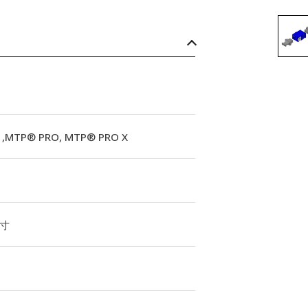
,MTP® PRO, MTP® PRO X
寸