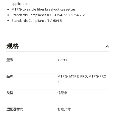
applictions
MTP® to single fiber breakout cassettes
Standards Compliance IEC 61754-7-1; 61754-7-2
Standards Compliance TIA 604-5
规格
型号
12198
品牌
MTP® ,MTP® PRO, MTP® PRO
X
类型
适配器
适配器样式
标准尺寸