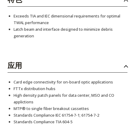
Exceeds TIA and IEC dimensional requirements for optimal
TWAL performance
Latch beam and interface designed to minimize debris
generation
应用
Card edge connectivity for on-board optic applications
FTTx distribution hubs
High density patch panels for data center, MSO and CO
applictions
MTP® to single fiber breakout cassettes
Standards Compliance IEC 61754-7-1; 61754-7-2
Standards Compliance TIA 604-5