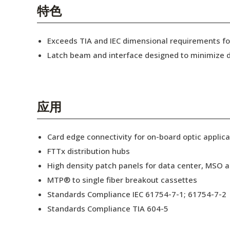
English Website
特色
应用工程指导书 (AENs)
Exceeds TIA and IEC dimensional requirements 
合作伙伴
Latch beam and interface designed to minimize d
工作机会
新闻稿
应用
活动信息
Card edge connectivity for on-board optic applica
订阅
FTTx distribution hubs
High density patch panels for data center, MSO a
MTP® to single fiber breakout cassettes
Standards Compliance IEC 61754-7-1; 61754-7-2
Standards Compliance TIA 604-5