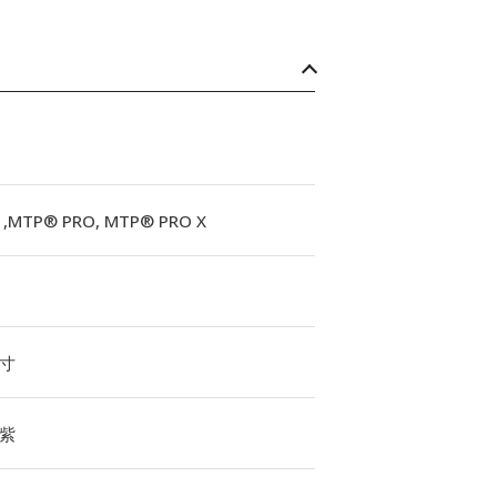
,MTP® PRO, MTP® PRO X
寸
紫