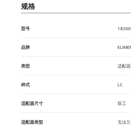
English Website
规格
应用工程指导书 (AENs)
合作伙伴
型号
18260
工作机会
品牌
ELiME
新闻稿
类型
适配器
活动信息
订阅
样式
LC
适配器尺寸
双工
适配器类型
无法兰