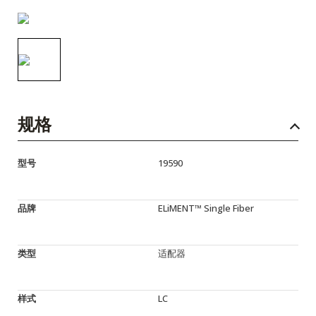
English Website
应用工程指导书 (AENs)
合作伙伴
工作机会
规格
新闻稿
活动信息
型号
19590
订阅
品牌
ELiMENT™ Single Fiber
类型
适配器
样式
LC