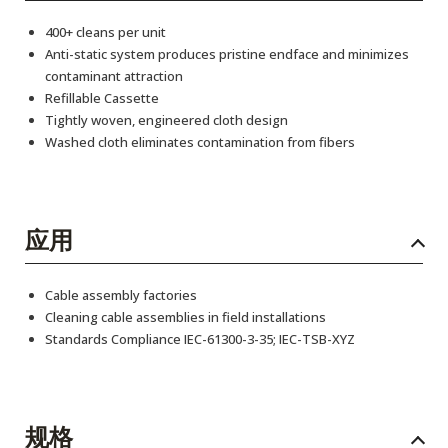
400+ cleans per unit
Anti-static system produces pristine endface and minimizes
contaminant attraction
Refillable Cassette
Tightly woven, engineered cloth design
Washed cloth eliminates contamination from fibers
应用
Cable assembly factories
Cleaning cable assemblies in field installations
Standards Compliance IEC-61300-3-35; IEC-TSB-XYZ
规格