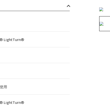
® LightTurn®
使用
® LightTurn®