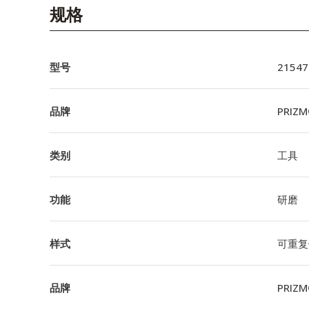
English Website
规格
应用工程指导书 (AENs)
合作伙伴
型号
21547
工作机会
品牌
PRIZM
新闻稿
类别
工具
活动信息
订阅
功能
研磨
样式
可重复
品牌
PRIZM