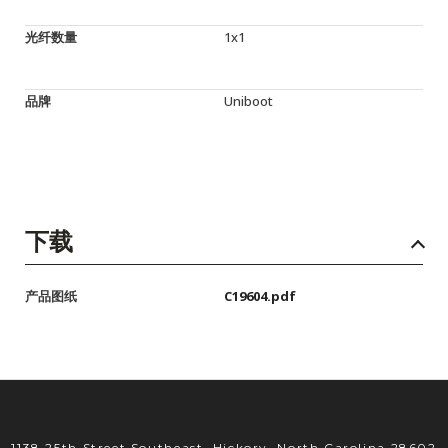
光纤数量
1x1
品牌
Uniboot
下载
产品图纸
C19604.pdf
1138 25th Street Southeast, Hickory, North Carolina 28602