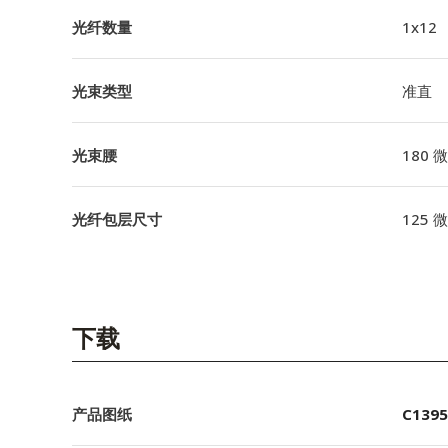
光纤数量
1x12
光束类型
准直
光束腰
180 
光纤包层尺寸
125 
下载
产品图纸
C1395