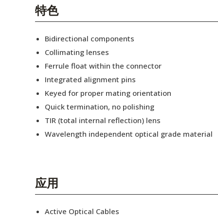
English Website
特色
应用工程指导书 (AENs)
Bidirectional components
合作伙伴
Collimating lenses
Ferrule float within the connector
工作机会
Integrated alignment pins
新闻稿
Keyed for proper mating orientation
Quick termination, no polishing
活动信息
TIR (total internal reflection) lens
订阅
Wavelength independent optical grade material
应用
Active Optical Cables