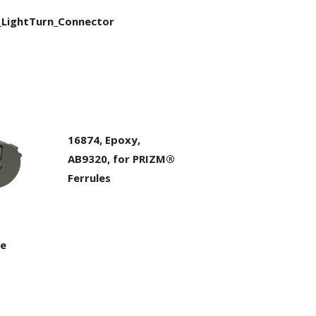
_LightTurn_Connector
16874, Epoxy,
AB9320, for PRIZM®
Ferrules
te