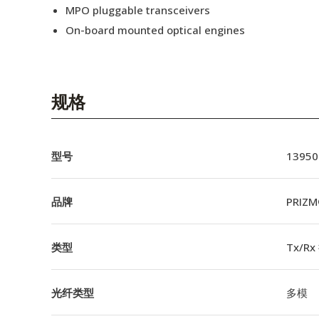
MPO pluggable transceivers
On-board mounted optical engines
规格
型号
13950
品牌
PRIZM
类型
Tx/R
光纤类型
多模