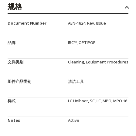
English Website
规格
应用工程指导书 (AENs)
Document Number
AEN-1824, Rev. Issue
合作伙伴
工作机会
品牌
IBC™, OPTIPOP
新闻稿
文件类别
Cleaning, Equipment Procedures
活动信息
订阅
组件产品类别
清洁工具
样式
LC Uniboot, SC, LC, MPO, MPO 16
Notes
Active