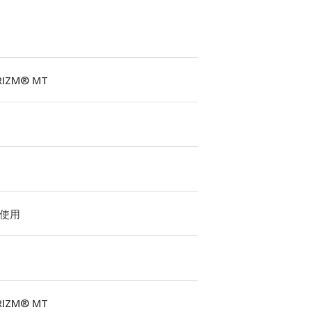
RIZM® MT
使用
RIZM® MT