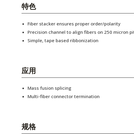
English Website
特色
应用工程指导书 (AENs)
Fiber stacker ensures proper order/polarity
合作伙伴
Precision channel to align fibers on 250 micron pi
Simple, tape based ribbonization
工作机会
新闻稿
活动信息
应用
订阅
Mass fusion splicing
Multi-fiber connector termination
规格