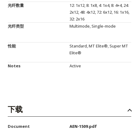
光纤数量
12: 1x12, 8: 1x8, 4: 1x4, 8: 4+4, 24:
2x12, 48: 4x12, 72: 6x12, 16: 1x16,
32: 2x16
光纤类型
Multimode, Single-mode
性能
Standard, MT Elite®, Super MT
Elite®
Notes
Active
下载
Document
AEN-1509.pdf