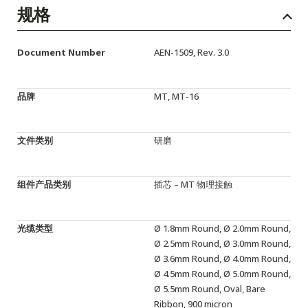
English Website
规格
应用工程指导书 (AENs)
Document Number
AEN-1509, Rev. 3.0
合作伙伴
工作机会
品牌
MT, MT-16
新闻稿
文件类别
研磨
活动信息
订阅
组件产品类别
插芯 – MT 物理接触
光缆类型
Ø 1.8mm Round, Ø 2.0mm Round,
Ø 2.5mm Round, Ø 3.0mm Round,
Ø 3.6mm Round, Ø 4.0mm Round,
Ø 4.5mm Round, Ø 5.0mm Round,
Ø 5.5mm Round, Oval, Bare
Ribbon, 900 micron