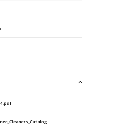
m
4.pdf
nec_Cleaners_Catalog