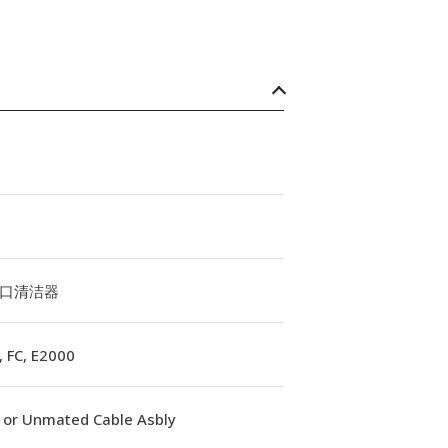
口清洁器
, FC, E2000
u or Unmated Cable Asbly