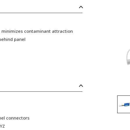
d minimizes contaminant attraction
behind panel
anel connectors
XYZ