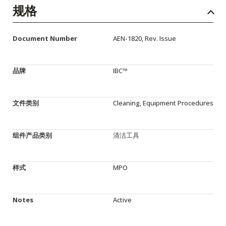
English Website
规格
应用工程指导书 (AENs)
Document Number
AEN-1820, Rev. Issue
合作伙伴
工作机会
品牌
IBC™
新闻稿
文件类别
Cleaning, Equipment Procedures
活动信息
订阅
组件产品类别
清洁工具
样式
MPO
Notes
Active