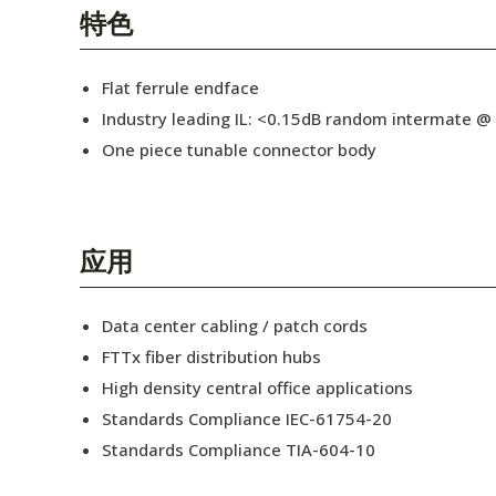
English Website
特色
应用工程指导书 (AENs)
Flat ferrule endface
合作伙伴
Industry leading IL: <0.15dB random intermate @
One piece tunable connector body
工作机会
新闻稿
活动信息
应用
订阅
Data center cabling / patch cords
FTTx fiber distribution hubs
High density central office applications
Standards Compliance IEC-61754-20
Standards Compliance TIA-604-10