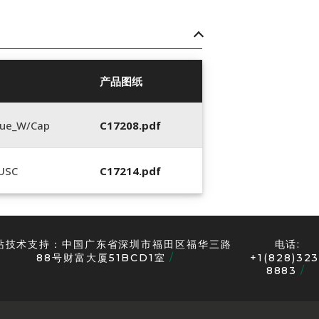
产品图纸
lue_W/Cap
C17208.pdf
_USC
C17214.pdf
站技术支持：中国广东省深圳市福田区福华三路
电话:
88号财富大厦51BCD1室
+1(828)323
8883