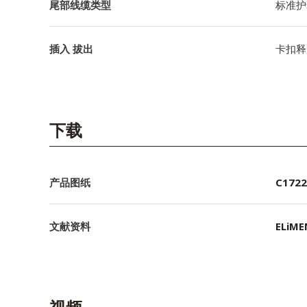
尾部线缆类型
标准护
插入 拔出
卡扣释
下载
产品图纸
C1722
文献资料
ELiME