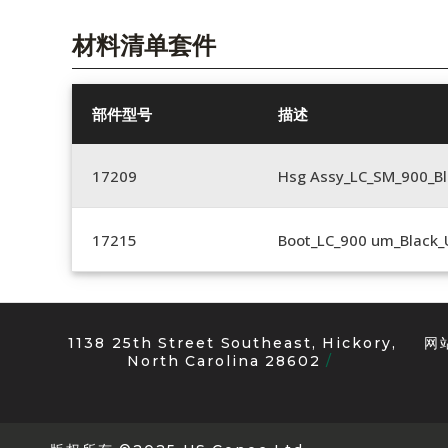
材料清单套件
部件型号
描述
17209
Hsg Assy_LC_SM_900_B
17215
Boot_LC_900 um_Black
1138 25th Street Southeast, Hickory,
网
North Carolina 28602