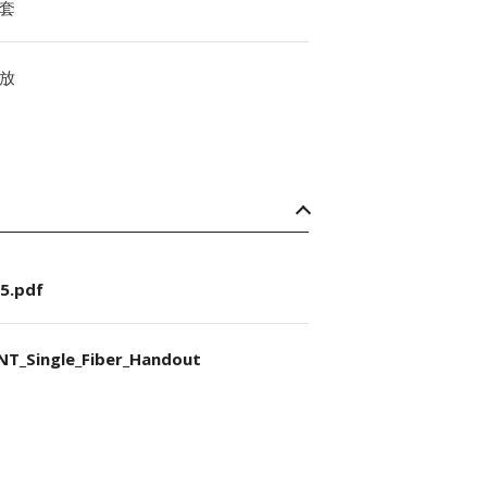
套
放
5.pdf
NT_Single_Fiber_Handout