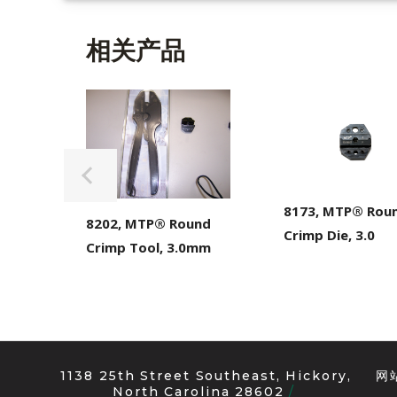
相关产品
8173, MTP® Rou
8202, MTP® Round
Crimp Die, 3.0
Crimp Tool, 3.0mm
1138 25th Street Southeast, Hickory,
网
North Carolina 28602