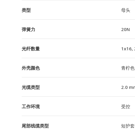
类型
母头
弹簧力
20N
光纤数量
1x16,
外壳颜色
青柠色
光缆类型
2.0 m
工作环境
受控
尾部线缆类型
短护套