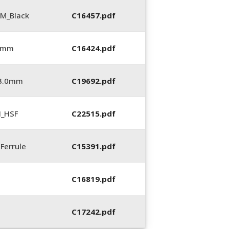
M_Black
C16457.pdf
0 mm
C16424.pdf
_3.0mm
C19692.pdf
N_HSF
C22515.pdf
Ferrule
C15391.pdf
C16819.pdf
C17242.pdf