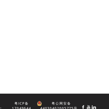
12013, Spring
Compression Too
MTP®
18472, Ferrule
Insertion Cap, MTP®
and MTP® PRO
粤ICP备
粤公网安备
-
17049644
44030402005775号