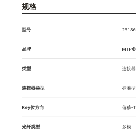
English Website
规格
应用工程指导书 (AENs)
合作伙伴
型号
23186
工作机会
品牌
MTP®
新闻稿
类型
连接器
活动信息
订阅
连接器类型
标准型
Key位方向
偏移-TI
光纤类型
多模