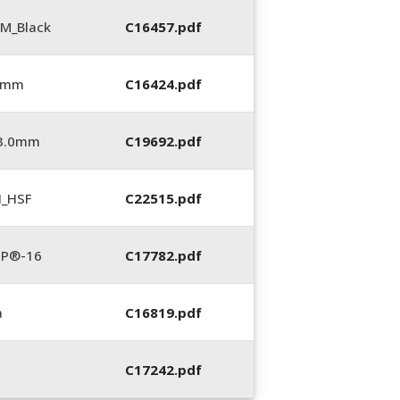
M_Black
C16457.pdf
0 mm
C16424.pdf
_3.0mm
C19692.pdf
N_HSF
C22515.pdf
TP®-16
C17782.pdf
a
C16819.pdf
C17242.pdf