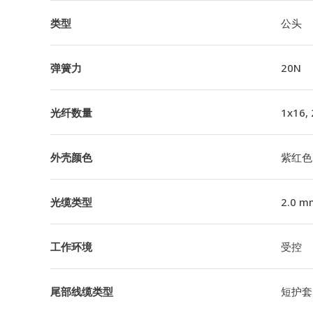
类型
公头
弹簧力
20N
光纤数量
1x16,
外壳颜色
紫红色
光缆类型
2.0 m
工作环境
受控
尾部线缆类型
短护套