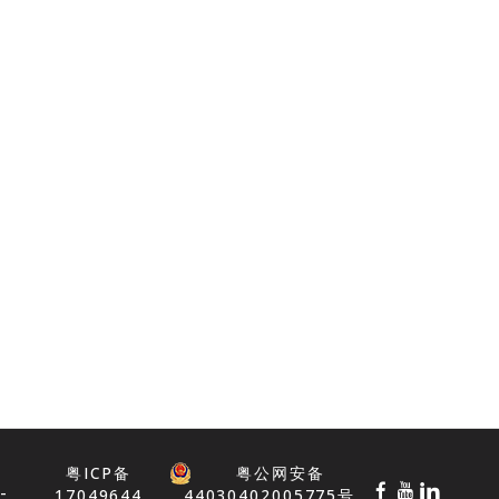
12013, Spring
Compression Too
MTP®
18472, Ferrule
Insertion Cap, MTP®
and MTP® PRO
粤ICP备
粤公网安备
-
17049644
44030402005775号