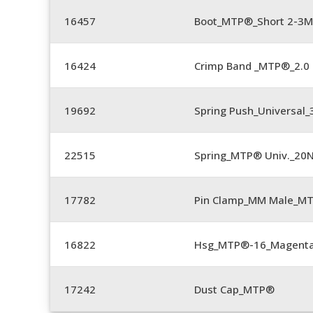
16457
Boot_MTP®_Short 2-3M
16424
Crimp Band _MTP®_2.
19692
Spring Push_Universal
22515
Spring_MTP® Univ._20
17782
Pin Clamp_MM Male_M
16822
Hsg_MTP®-16_Magent
17242
Dust Cap_MTP®