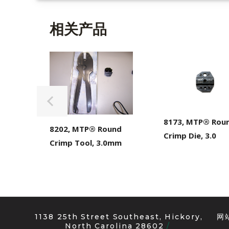
相关产品
8173, MTP® Rou
8202, MTP® Round
Crimp Die, 3.0
Crimp Tool, 3.0mm
1138 25th Street Southeast, Hickory,
网
North Carolina 28602