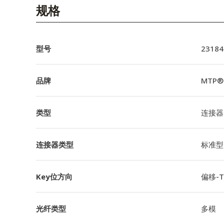
English Website
规格
应用工程指导书 (AENs)
合作伙伴
型号
23184
工作机会
品牌
MTP®
新闻稿
类型
连接器
活动信息
订阅
连接器类型
标准型
Key位方向
偏移-TI
光纤类型
多模