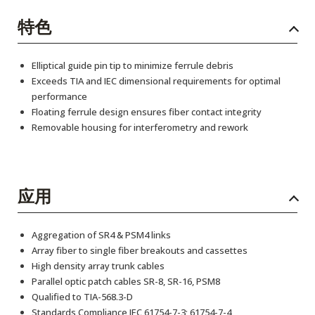
特色
Elliptical guide pin tip to minimize ferrule debris
Exceeds TIA and IEC dimensional requirements for optimal
performance
Floating ferrule design ensures fiber contact integrity
Removable housing for interferometry and rework
应用
Aggregation of SR4 & PSM4 links
Array fiber to single fiber breakouts and cassettes
High density array trunk cables
Parallel optic patch cables SR-8, SR-16, PSM8
Qualified to TIA-568.3-D
Standards Compliance IEC 61754-7-3; 61754-7-4