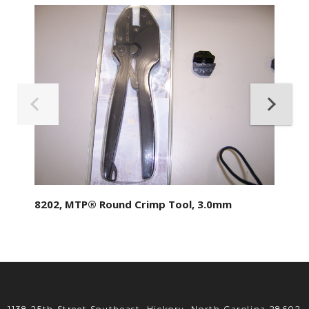
8202, MTP® Round Crimp Tool, 3.0mm
1138 25th Street Southeast, Hickory, North Carolina 28602