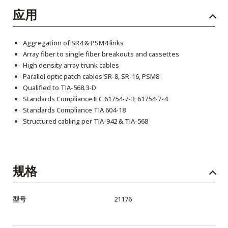
应用
Aggregation of SR4 & PSM4 links
Array fiber to single fiber breakouts and cassettes
High density array trunk cables
Parallel optic patch cables SR-8, SR-16, PSM8
Qualified to TIA-568.3-D
Standards Compliance IEC 61754-7-3; 61754-7-4
Standards Compliance TIA 604-18
Structured cabling per TIA-942 & TIA-568
规格
型号
21176