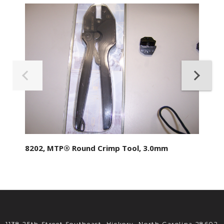
8202, MTP® Round Crimp Tool, 3.0mm
1138 25th Street Southeast, Hickory, North Carolina 28602