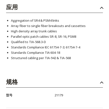
应用
Aggregation of SR4 & PSM4 links
Array fiber to single fiber breakouts and cassettes
High density array trunk cables
Parallel optic patch cables SR-8, SR-16, PSM8
Qualified to TIA-568.3-D
Standards Compliance IEC 61754-7-3; 61754-7-4
Standards Compliance TIA 604-18
Structured cabling per TIA-942 & TIA-568
规格
型号
21179