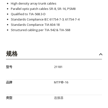
High density array trunk cables
Parallel optic patch cables SR-8, SR-16, PSM8
Qualified to TIA-568.3-D
Standards Compliance IEC 61754-7-3; 61754-7-4
Standards Compliance TIA 604-18
Structured cabling per TIA-942 & TIA-568
规格
型号
21181
品牌
MTP®-16
类型
连接器