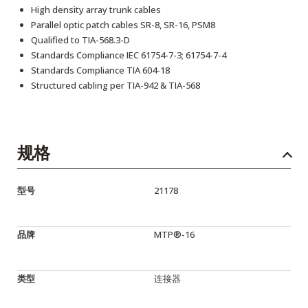
High density array trunk cables
Parallel optic patch cables SR-8, SR-16, PSM8
Qualified to TIA-568.3-D
Standards Compliance IEC 61754-7-3; 61754-7-4
Standards Compliance TIA 604-18
Structured cabling per TIA-942 & TIA-568
规格
型号
21178
品牌
MTP®-16
类型
连接器