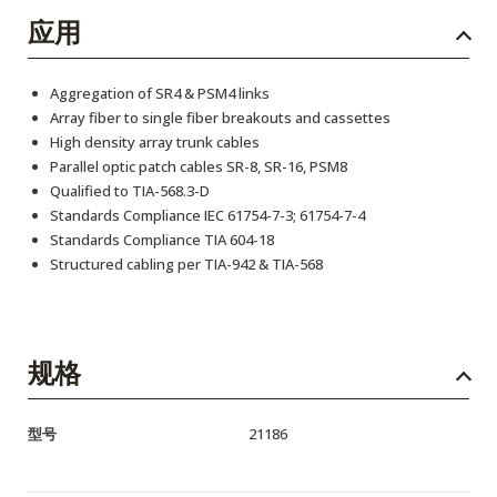
应用
Aggregation of SR4 & PSM4 links
Array fiber to single fiber breakouts and cassettes
High density array trunk cables
Parallel optic patch cables SR-8, SR-16, PSM8
Qualified to TIA-568.3-D
Standards Compliance IEC 61754-7-3; 61754-7-4
Standards Compliance TIA 604-18
Structured cabling per TIA-942 & TIA-568
规格
型号
21186