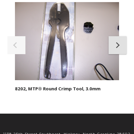
8202, MTP® Round Crimp Tool, 3.0mm
1138 25th Street Southeast, Hickory, North Carolina 28602