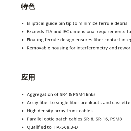
English Website
特色
应用工程指导书 (AENs)
Elliptical guide pin tip to minimize ferrule debris
合作伙伴
Exceeds TIA and IEC dimensional requirements f
Floating ferrule design ensures fiber contact inte
工作机会
Removable housing for interferometry and rewor
新闻稿
活动信息
应用
订阅
Aggregation of SR4 & PSM4 links
Array fiber to single fiber breakouts and cassette
High density array trunk cables
Parallel optic patch cables SR-8, SR-16, PSM8
Qualified to TIA-568.3-D