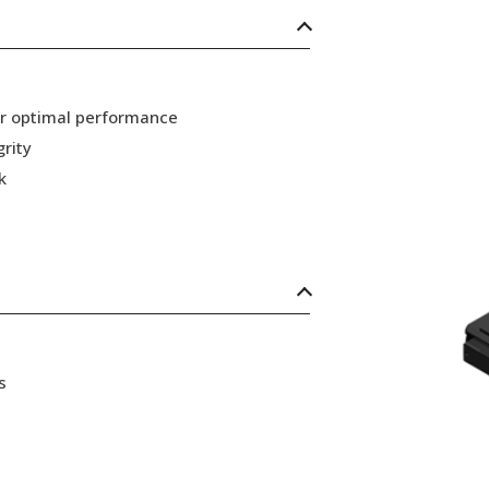
or optimal performance
grity
k
s