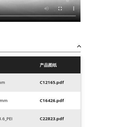
产品图纸
 mm
C12165.pdf
6 mm
C16426.pdf
.6_PEI
C22823.pdf