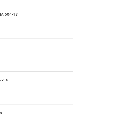
A 604-18
 2x16
m