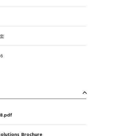
套
16
8.pdf
olutions_Brochure