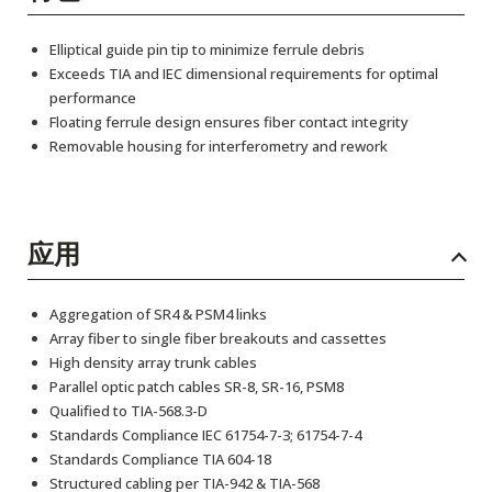
Elliptical guide pin tip to minimize ferrule debris
Exceeds TIA and IEC dimensional requirements for optimal
performance
Floating ferrule design ensures fiber contact integrity
Removable housing for interferometry and rework
应用
Aggregation of SR4 & PSM4 links
Array fiber to single fiber breakouts and cassettes
High density array trunk cables
Parallel optic patch cables SR-8, SR-16, PSM8
Qualified to TIA-568.3-D
Standards Compliance IEC 61754-7-3; 61754-7-4
Standards Compliance TIA 604-18
Structured cabling per TIA-942 & TIA-568