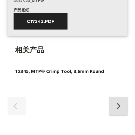
Dust Cap_MTP®
产品图纸
C17242.PDF
相关产品
12345, MTP® Crimp Tool, 3.6mm Round